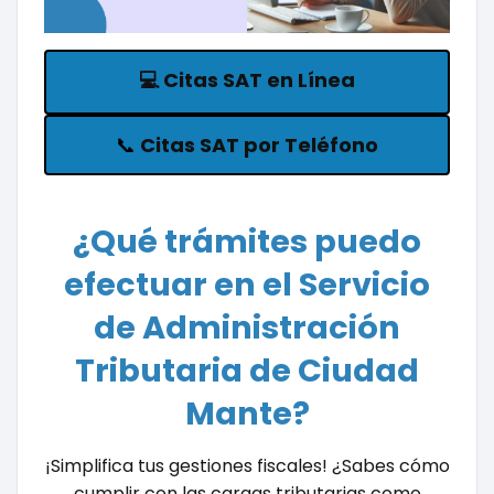
💻
Citas SAT en Línea
📞
Citas SAT por Teléfono
¿Qué trámites puedo
efectuar en el Servicio
de Administración
Tributaria de Ciudad
Mante?
¡Simplifica tus gestiones fiscales! ¿Sabes cómo
cumplir con las cargas tributarias como