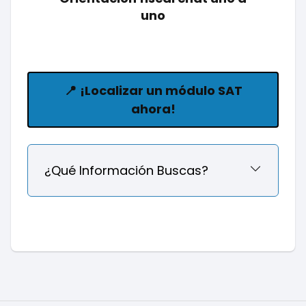
uno
📍
¡Localizar un módulo SAT
ahora!
¿Qué Información Buscas?