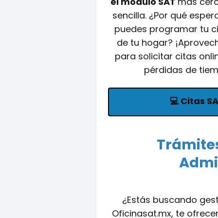
el módulo SAT
más cerc
sencilla. ¿Por qué esper
puedes programar tu c
de tu hogar? ¡Aprovec
para solicitar citas onli
pérdidas de tiem
💻
Citas S
Trámites
Admin
¿Estás buscando gesti
Oficinasat.mx, te ofrec