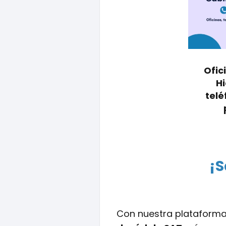
Ofic
Hi
telé
¡S
Con nuestra plataform