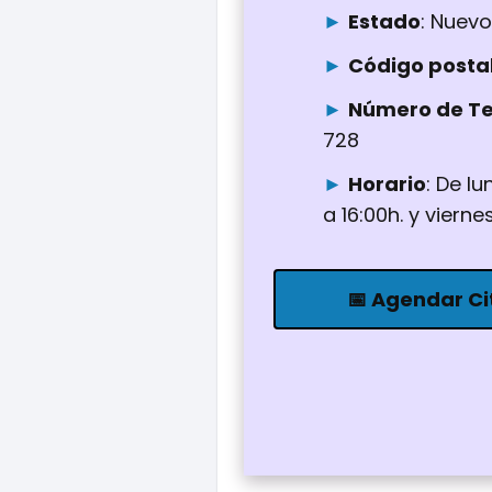
Estado
: Nuevo
Código posta
Número de Te
728
Horario
: De lu
a 16:00h. y vierne
📅 Agendar Ci