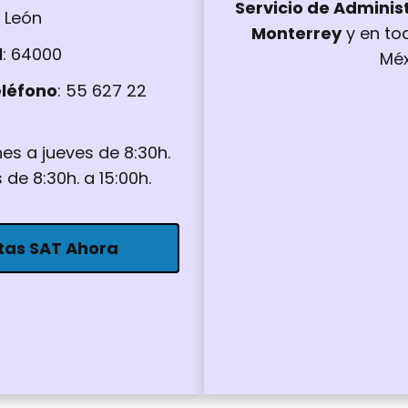
Servicio de Adminis
 León
Monterrey
y en to
l
: 64000
Méx
léfono
: 55 627 22
nes a jueves de 8:30h.
s de 8:30h. a 15:00h.
tas SAT Ahora