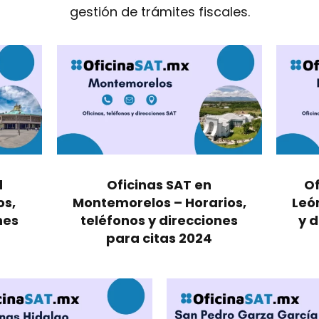
gestión de trámites fiscales.
d
Oficinas SAT en
Of
os,
Montemorelos – Horarios,
León
nes
teléfonos y direcciones
y d
para citas 2024