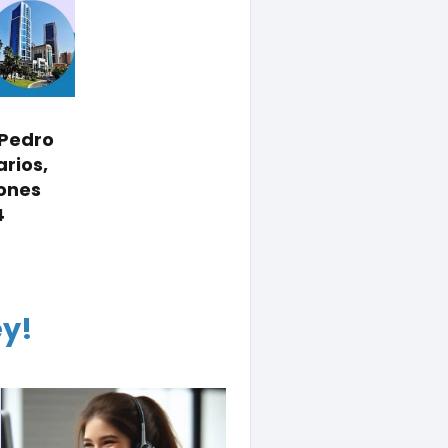
 Pedro
rios,
iones
4
ey!