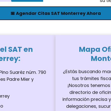
su t
📅 Agendar Citas SAT Monterrey Ahora
el SAT en
Mapa Of
errey
:
Mont
¿Estás buscando maxi
. Pino Suaréz núm. 790
tus trámites fisc
lles Padre Mier y
¡Nosotros tenemos 
directorio de ofici
errey
información precisa y
ro
delegaciones, sucur