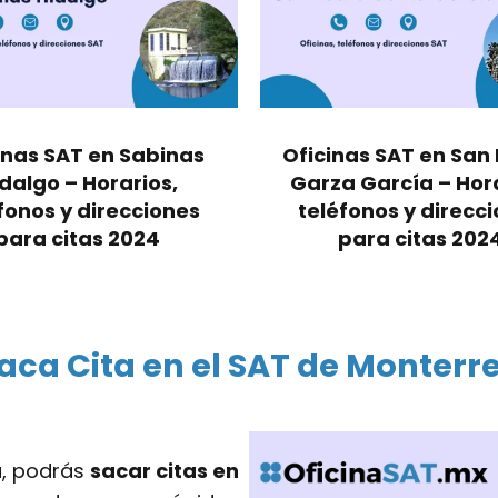
inas SAT en Sabinas
Oficinas SAT en San
dalgo – Horarios,
Garza García – Hora
fonos y direcciones
teléfonos y direcc
para citas 2024
para citas 202
aca Cita en el SAT de Monterr
a, podrás
sacar citas en