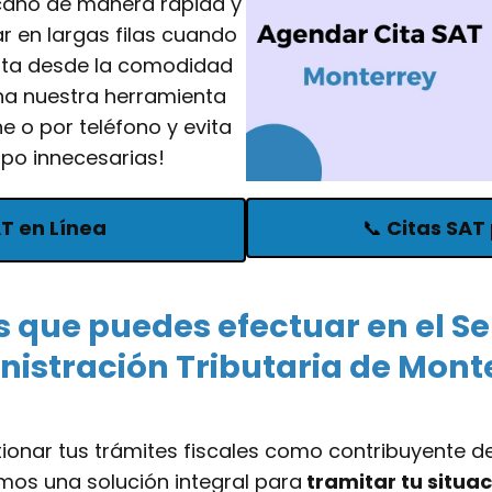
ano de manera rápida y
ar en largas filas cuando
ita desde la comodidad
ha nuestra herramienta
ne o por teléfono y evita
po innecesarias!
AT en Línea
📞
Citas SAT 
 que puedes efectuar en el Se
istración Tributaria de Mont
onar tus trámites fiscales como contribuyente d
emos una solución integral para
tramitar tu situac