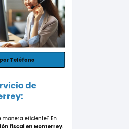
por Teléfono
rvicio de
errey:
e manera eficiente? En
ión fiscal en Monterrey
.