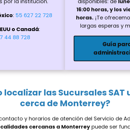
 por la institución.
disponibles: de
lune
16:00 horas, y los v
éxico
:
55 627 22 728
horas.
¡Te ofrecemos
largas esperas y m
EEUU o Canadá
:
7 44 88 728
Guía para
administrac
localizar las Sucursales SAT
cerca de Monterrey?
 contacto y horarios de atención del Servicio de Ad
localidades cercanas a Monterrey
puede ser funda