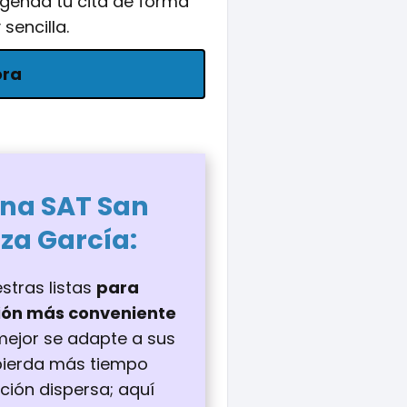
agenda tu cita de forma
 sencilla.
ora
ina
SAT San
za García
:
stras listas
para
ción más conveniente
 mejor se adapte a sus
pierda más tiempo
ión dispersa; aquí