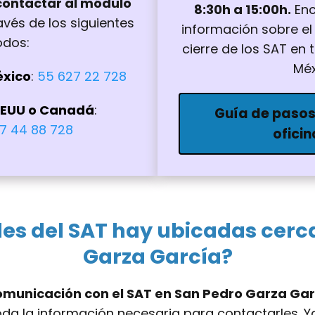
ontactar al módulo
8:30h a 15:00h.
Enc
vés de los siguientes
información sobre el
dos:
cierre de los SAT en
Méx
éxico
:
55 627 22 728
EEUU o Canadá
:
Guía de pasos
7 44 88 728
ofici
es del SAT hay ubicadas cerc
Garza García?
omunicación con el SAT en San Pedro Garza Gar
da la información necesaria para contactarles. Ya