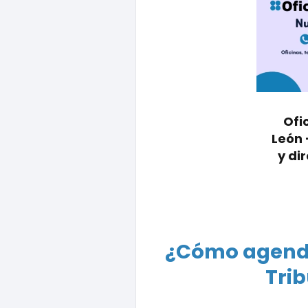
Ofi
León 
y di
¿Cómo agendar
Trib