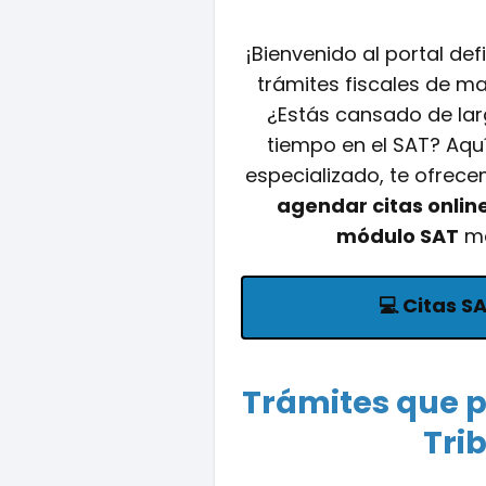
¡Bienvenido al portal def
trámites fiscales de ma
¿Estás cansado de larg
tiempo en el SAT? Aquí
especializado, te ofrece
agendar citas online
módulo SAT
má
💻
Citas S
Trámites que p
Tri