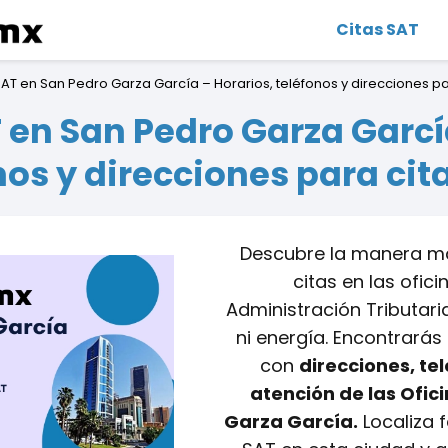
Citas SAT
SAT en San Pedro Garza García – Horarios, teléfonos y direcciones pa
 en San Pedro Garza Garcí
nos y direcciones para cit
Descubre la manera má
citas en las ofici
Administración Tributari
ni energía. Encontrará
con
direcciones, te
atención de las Ofic
Garza García.
Localiza f