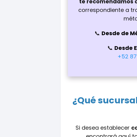
te recomendamos c
correspondiente a tra
méto
Desde de M
Desde 
+52 87
¿Qué sucursal
Si desea establecer
c
encontrará aquí to