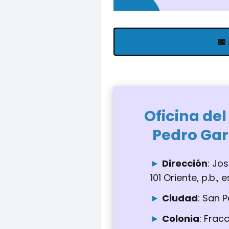
📅
Oficina del
Pedro Gar
Dirección
: Jo
101 Oriente, p.b.,
Ciudad
: San 
Colonia
: Frac