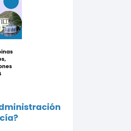
binas
os,
iones
4
Administración
rcía?