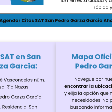
SAT en esta ciudad y 
rápida y
 Agendar Citas SAT San Pedro Garza García Ah
 SAT en San
Mapa Ofic
za García
:
Pedro Gar
Navegue por nue
sé Vasconcelos núm.
encontrar la ubica
 esq. Río Nazas
y elija la opción que
Pedro Garza García
necesidades. No 
c. Residencial San
buscando informac