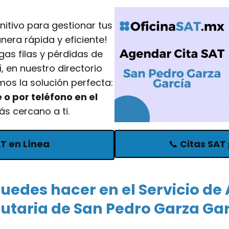
initivo para gestionar tus
nera rápida y eficiente!
as filas y pérdidas de
, en nuestro directorio
mos la solución perfecta:
 o por teléfono en el
s cercano a ti.
AT en Línea
📞
Citas SAT 
uedes hacer en el Servicio de
butaria de San Pedro Garza Gar