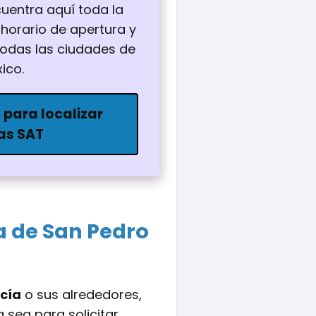
uentra aquí toda la
 horario de apertura y
 todas las ciudades de
ico.
 para localizar
nas SAT
a de San Pedro
cía
o sus alrededores,
 sea para solicitar