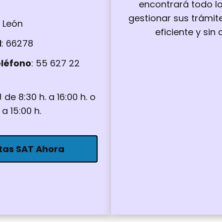
encontrará todo l
gestionar sus trámit
 León
eficiente y sin
l
: 66278
léfono
: 55 627 22
J de 8:30 h. a 16:00 h. o
 a 15:00 h.
tas SAT Ahora