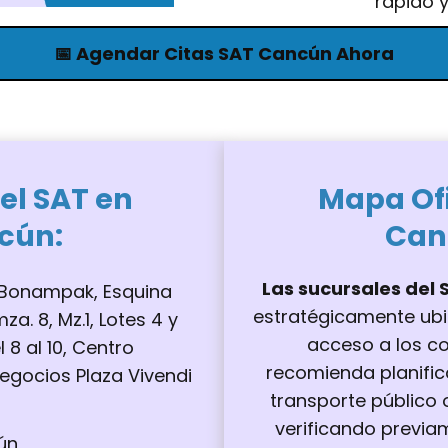
rápido y
📅 Agendar Citas SAT Cancún Ahora
el SAT en
Mapa Of
cún
:
Can
Las sucursales del
. Bonampak, Esquina
estratégicamente ubic
a. 8, Mz.1, Lotes 4 y
acceso a los co
l 8 al 10, Centro
recomienda planifica
egocios Plaza Vivendi
transporte público 
verificando previa
ún