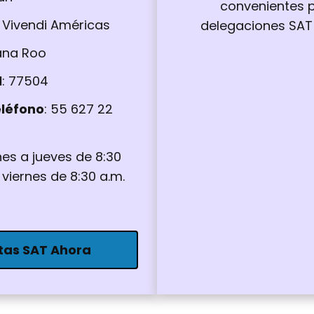
convenientes p
a Vivendi Américas
delegaciones SAT
tana Roo
l
: 77504
léfono
: 55 627 22
unes a jueves de 8:30
 viernes de 8:30 a.m.
tas SAT Ahora