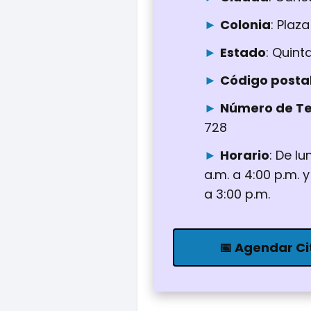
Colonia
: Plaz
Estado
: Quin
Código posta
Número de Te
728
Horario
: De l
a.m. a 4:00 p.m. y
a 3:00 p.m.
📅 Agendar Ci