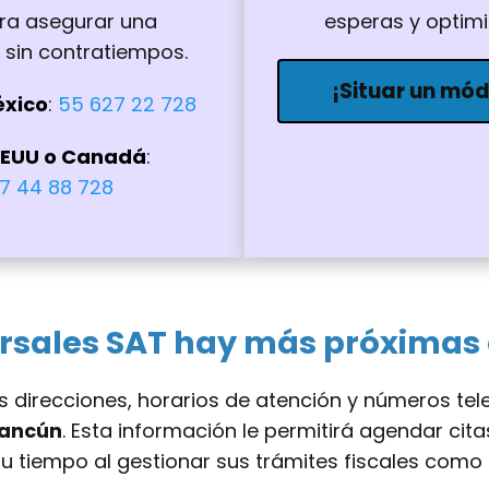
ra asegurar una
esperas y optim
y sin contratiempos.
¡Situar un mó
éxico
:
55 627 22 728
EEUU o Canadá
:
7 44 88 728
rsales SAT hay más próximas
s direcciones, horarios de atención y números te
Cancún
. Esta información le permitirá agendar citas
u tiempo al gestionar sus trámites fiscales como 