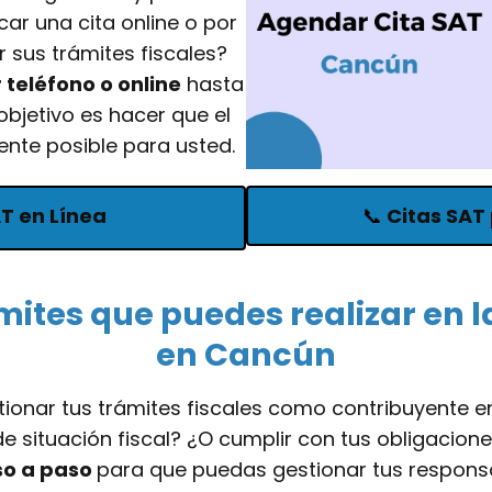
ar una cita online o por
 sus trámites fiscales?
r teléfono o online
hasta
bjetivo es hacer que el
ente posible para usted.
AT en Línea
📞
Citas SAT 
mites que puedes realizar en l
en Cancún
ionar tus trámites fiscales como contribuyente e
e situación fiscal? ¿O cumplir con tus obligacione
so a paso
para que puedas gestionar tus responsa