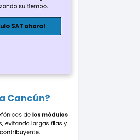
izando su tiempo.
dulo SAT ahora!
 a Cancún?
lefónicos de
los módulos
, evitando largas filas y
contribuyente.