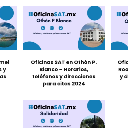
umel
Oficinas SAT en Othón P.
Ofi
s y
Blanco – Horarios,
Roo
tas
teléfonos y direcciones
y d
para citas 2024