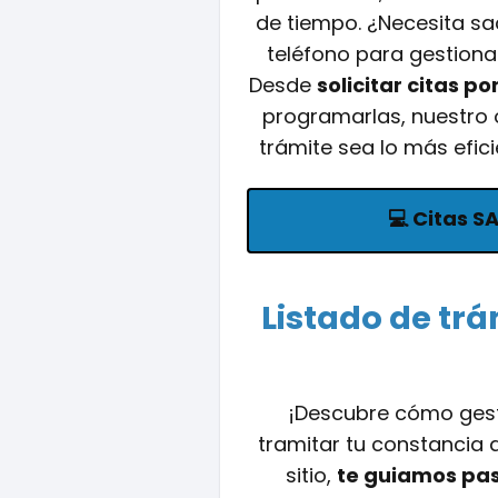
de tiempo. ¿Necesita sac
teléfono para gestionar
Desde
solicitar citas po
programarlas, nuestro o
trámite sea lo más efici
💻
Citas S
Listado de trá
¡Descubre cómo gest
tramitar tu constancia d
sitio,
te guiamos pa