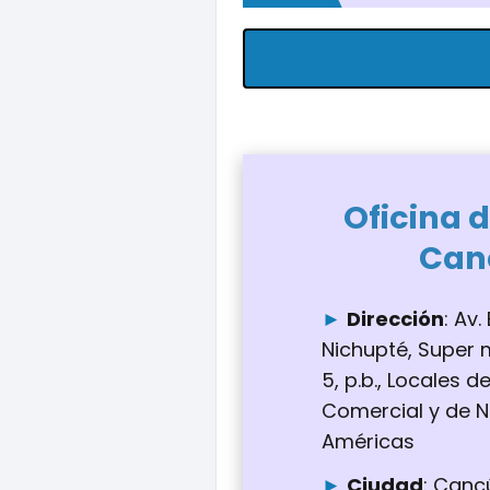
Oficina d
Can
Dirección
: Av
Nichupté, Super mz
5, p.b., Locales de
Comercial y de N
Américas
Ciudad
: Canc