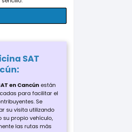
 sencillo.
icina
SAT
cún
:
 SAT en Cancún
están
adas para facilitar el
ntribuyentes. Se
r su visita utilizando
o su propio vehículo,
mente las rutas más