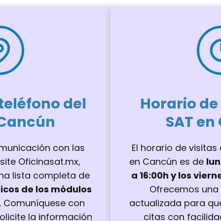
eléfono del
Horario de
 Cancún
SAT en
municación con las
El horario de visita
isite Oficinasat.mx,
en Cancún es de
lun
a lista completa de
a 16:00h y los viern
icos de los módulos
Ofrecemos una 
. Comuníquese con
actualizada para q
olicite la información
citas con facilid