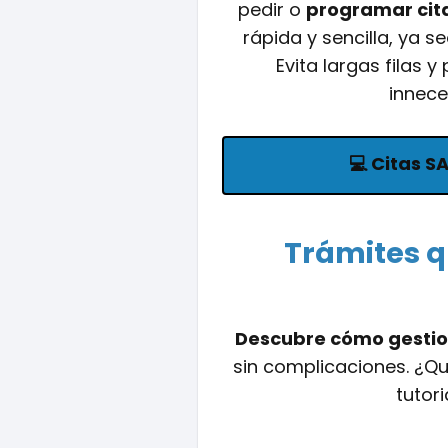
pedir o
programar cita
rápida y sencilla, ya se
Evita largas filas 
innece
💻
Citas S
Trámites q
Descubre cómo gestion
sin complicaciones. ¿Qui
tutor