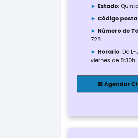
Estado
: Quin
Código posta
Número de Te
728
Horario
: De L-
viernes de 8:30h. 
📅 Agendar Ci