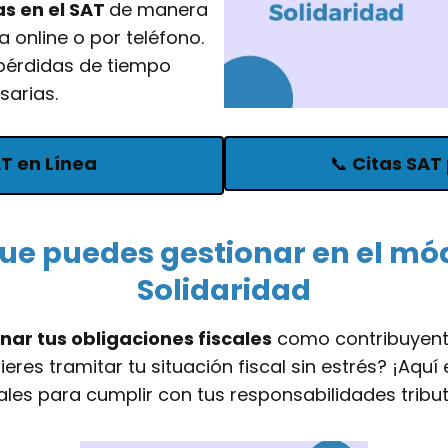
s en el SAT
de manera
a online o por teléfono.
y pérdidas de tiempo
sarias.
AT en Línea
📞
Citas SAT 
ue puedes gestionar en el mó
Solidaridad
ar tus obligaciones fiscales
como contribuyente
eres tramitar tu situación fiscal sin estrés? ¡Aqu
iales para cumplir con tus responsabilidades tribut