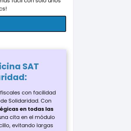
 más fácil con solo unos
ics!
icina
SAT
aridad
:
fiscales con facilidad
 de Solidaridad. Con
égicas en todas las
una cita en el módulo
illo, evitando largas