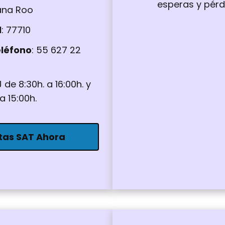
esperas y pérd
tana Roo
l
: 77710
léfono
: 55 627 22
J de 8:30h. a 16:00h. y
a 15:00h.
tas SAT Ahora