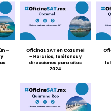
ún –
Oficinas SAT en Cozumel
Ofi
 y
– Horarios, teléfonos y
tas
direcciones para citas
te
2024