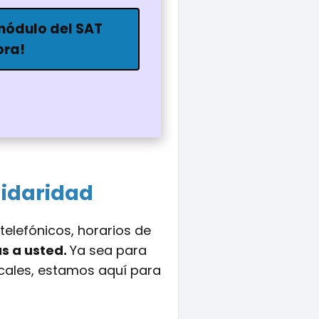
 módulo del SAT
ora!
lidaridad
telefónicos, horarios de
s a usted.
Ya sea para
scales, estamos aquí para