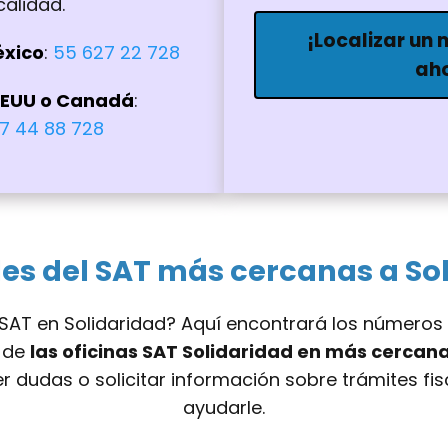
calidad.
¡Localizar un
éxico
:
55 627 22 728
ah
EEUU o Canadá
:
7 44 88 728
es del SAT más cercanas a So
SAT en Solidaridad? Aquí encontrará los números 
s de
las oficinas SAT
Solidaridad
en más cercana
er dudas o solicitar información sobre trámites fi
ayudarle.