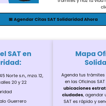
trámites y haz tu vida
cl
📅 Agendar Citas SAT Solidaridad Ahora
el SAT en
Mapa Of
aridad
:
Solid
Agenda tus trámites 
 45 Norte s.n., mza. 12,
en las Oficinas SAT
 calles 20 y 22
ubicaciones estrat
aridad
ciudades
, agendar 
alo Guerrero
SAT es rápido y senc